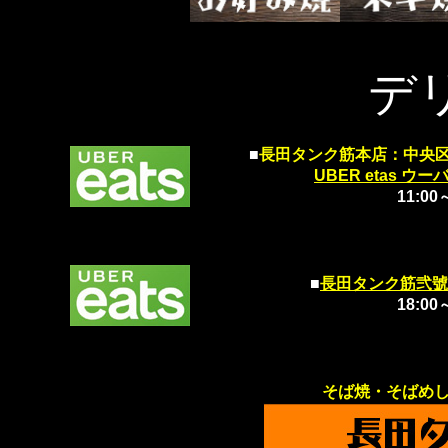
デ
■
長田タンク筋本店：中央
UBER etas 
11:00
■
長田タンク筋弐號
18:00
そば焼・そばめ