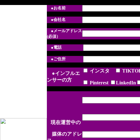
●お名前
●
会社名
●メールアドレス
(必須）
●電話
●ご住所
インスタ
TIKTO
●インフルエ
ンサーの方
Pinterest
LinkedIn
現在運営中の
媒体のアドレ